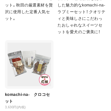
ット。秋田の厳選素材を贅
した魅力的なkomachi-na-
沢に使用した定番人気セ
ラブミーセット！ クオリテ
ット。
ィと美味しさにこだわっ
たおしゃれなスイーツセ
ットを愛犬のご褒美に！
komachi-na- クロコセ
ット
3,630円(内税)