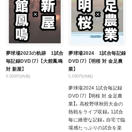
夢球場2023の軌跡 1試合
夢球場2024 1試合毎記録
毎記録DVD（7） 【大館鳳鳴
DVD（7） 【明桜 対 金足農
対 新屋】
業】
5,500円(内税)
5,500円(内税)
夢球場2024 1試合毎記録
DVD（7） 【明桜 対 金足農
業】。高校野球秋田大会の
熱戦をライブ収録。1試合
毎に緻密な記録。自宅で臨
場感たっぷりの試合を楽