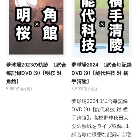
夢球場2023の軌跡 1試合
夢球場2024 1試合毎記録
毎記録DVD（9） 【明桜 対
DVD（9） 【能代科技 対 横
角館】
手清陵】
5,500円(内税)
5,500円(内税)
夢球場2024 1試合毎記録
DVD（9） 【能代科技 対 横
手清陵】。高校野球秋田大
会の熱戦をライブ収録。1
試合毎に緻密な記録。自宅