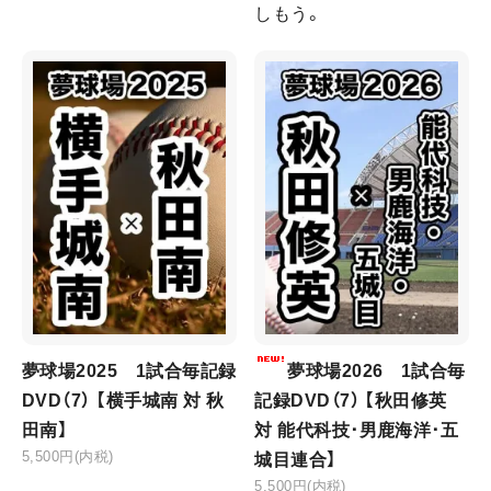
しもう。
夢球場2025 1試合毎記録
夢球場2026 1試合毎
DVD（7） 【横手城南 対 秋
記録DVD（7） 【秋田修英
田南】
対 能代科技･男鹿海洋･五
5,500円(内税)
城目連合】
5,500円(内税)