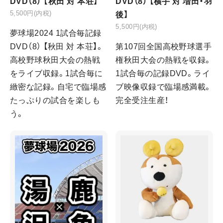
DVD（8） 【秋田 対 本荘】
DVD（8） 【横手 対 増田・羽
5,500円(内税)
後】
5,500円(内税)
夢球場2024 1試合毎記録
DVD（8） 【秋田 対 本荘】。
第107回全国高校野球選手
高校野球秋田大会の熱戦
権秋田大会の熱戦を収録。
をライブ収録。1試合毎に
1試合毎の記録DVD。ライ
緻密な記録。自宅で臨場感
ブ映像収録で臨場感満載。
たっぷりの試合を楽しも
完全受注生産！
う。