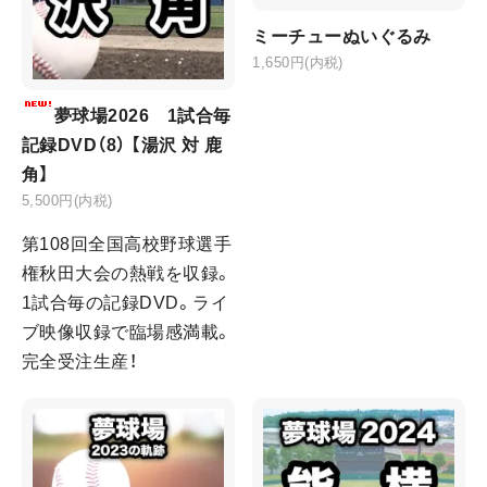
ミーチューぬいぐるみ
1,650円(内税)
夢球場2026 1試合毎
記録DVD（8） 【湯沢 対 鹿
角】
5,500円(内税)
第108回全国高校野球選手
権秋田大会の熱戦を収録。
1試合毎の記録DVD。ライ
ブ映像収録で臨場感満載。
完全受注生産！