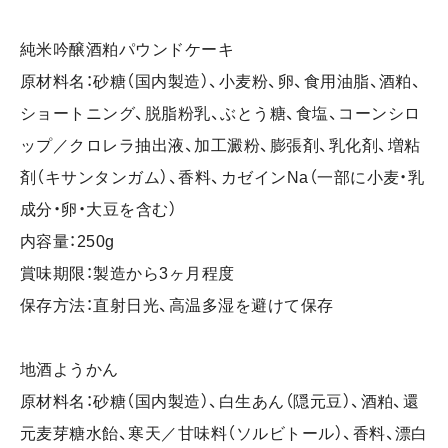
純米吟醸酒粕パウンドケーキ
原材料名：砂糖（国内製造）、小麦粉、卵、食用油脂、酒粕、
ショートニング、脱脂粉乳、ぶとう糖、食塩、コーンシロ
ップ／クロレラ抽出液、加工澱粉、膨張剤、乳化剤、増粘
剤（キサンタンガム）、香料、カゼインNa（一部に小麦・乳
成分・卵・大豆を含む）
内容量：250g
賞味期限：製造から3ヶ月程度
保存方法：直射日光、高温多湿を避けて保存
地酒ようかん
原材料名：砂糖（国内製造）、白生あん（隠元豆）、酒粕、還
元麦芽糖水飴、寒天／甘味料（ソルビトール）、香料、漂白