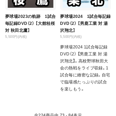
夢球場2023の軌跡 1試合
夢球場2024 1試合毎記録
毎記録DVD（2） 【大館桂桜
DVD（2） 【男鹿工業 対 湯
対 秋田北鷹】
沢翔北】
5,500円(内税)
5,500円(内税)
夢球場2024 1試合毎記録
DVD（2） 【男鹿工業 対 湯
沢翔北】。高校野球秋田大
会の熱戦をライブ収録。1
試合毎に緻密な記録。自宅
で臨場感たっぷりの試合
を楽しもう。
全
224
商品中
73 - 84
表示