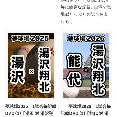
熱戦をライブ収録。1試合
毎に緻密な記録。自宅で臨
場感たっぷりの試合を楽
しもう。
夢球場2025 1試合毎記録
夢球場2026 1試合毎
DVD（1） 【湯沢 対 湯沢翔
記録DVD（1） 【能代 対 湯