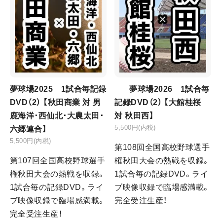
夢球場2025 1試合毎記録
夢球場2026 1試合毎
DVD（2） 【秋田商業 対 男
記録DVD（2） 【大館桂桜
鹿海洋･西仙北･大農太田･
対 秋田西】
5,500円(内税)
六郷連合】
5,500円(内税)
第108回全国高校野球選手
第107回全国高校野球選手
権秋田大会の熱戦を収録。
権秋田大会の熱戦を収録。
1試合毎の記録DVD。ライ
1試合毎の記録DVD。ライ
ブ映像収録で臨場感満載。
ブ映像収録で臨場感満載。
完全受注生産！
完全受注生産！