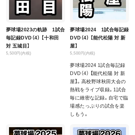
夢球場2023の軌跡 1試合
夢球場2024 1試合毎記録
毎記録DVD（4） 【十和田
DVD（4） 【能代松陽 対 新
対 五城目】
屋】
5,500円(内税)
5,500円(内税)
夢球場2024 1試合毎記録
DVD（4） 【能代松陽 対 新
屋】。高校野球秋田大会の
熱戦をライブ収録。1試合
毎に緻密な記録。自宅で臨
場感たっぷりの試合を楽
しもう。