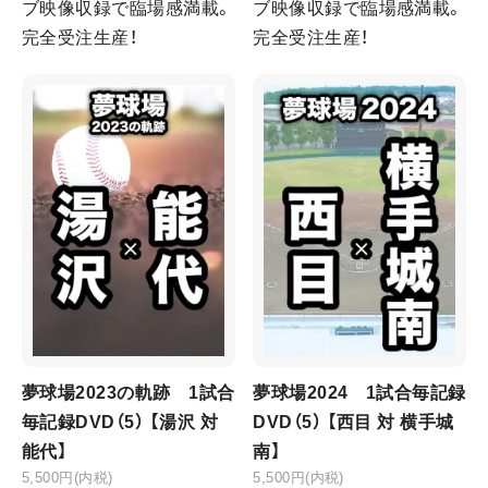
ブ映像収録で臨場感満載。
ブ映像収録で臨場感満載。
完全受注生産！
完全受注生産！
夢球場2023の軌跡 1試合
夢球場2024 1試合毎記録
毎記録DVD（5） 【湯沢 対
DVD（5） 【西目 対 横手城
能代】
南】
5,500円(内税)
5,500円(内税)