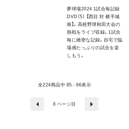
夢球場2024 1試合毎記録
DVD（5） 【西目 対 横手城
南】。高校野球秋田大会の
熱戦をライブ収録。1試合
毎に緻密な記録。自宅で臨
場感たっぷりの試合を楽
しもう。
全
224
商品中
85 - 96
表示
8
ページ目